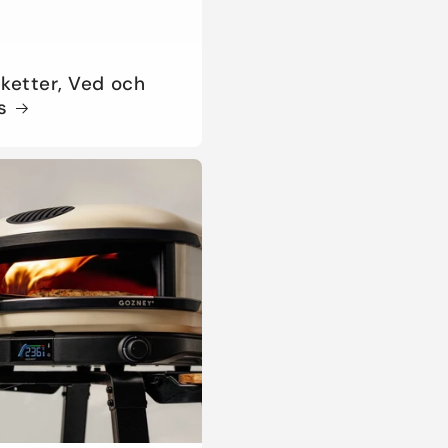
riketter, Ved och
s