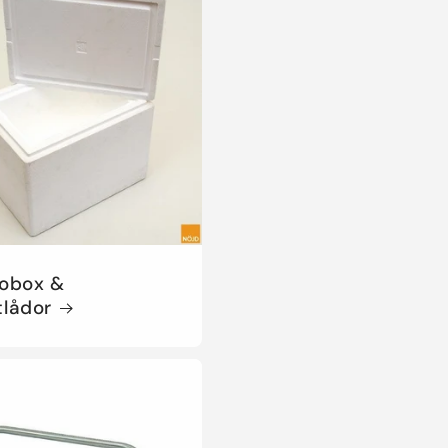
obox &
tlådor