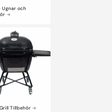
- Ugnar och
hör
rill Tillbehör