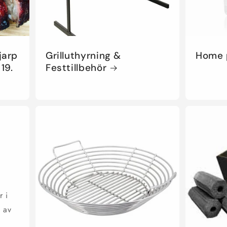
jarp
Grilluthyrning &
Home 
 19.
Festtillbehör
r i
t av