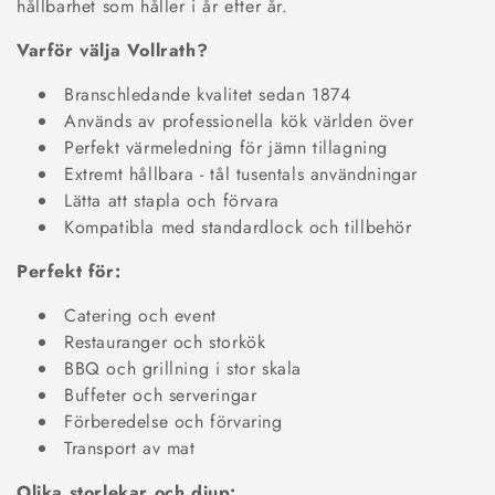
k
hållbarhet som håller i år efter år.
t
Varför välja Vollrath?
s
Branschledande kvalitet sedan 1874
Används av professionella kök världen över
e
Perfekt värmeledning för jämn tillagning
Extremt hållbara - tål tusentals användningar
r
Lätta att stapla och förvara
i
Kompatibla med standardlock och tillbehör
e
Perfekt för:
:
Catering och event
Restauranger och storkök
BBQ och grillning i stor skala
Buffeter och serveringar
Förberedelse och förvaring
Transport av mat
Olika storlekar och djup: