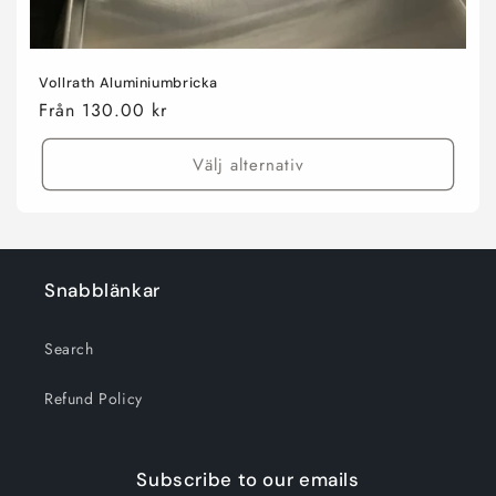
Vollrath Aluminiumbricka
Ordinarie
Från 130.00 kr
pris
Välj alternativ
Snabblänkar
Search
Refund Policy
Subscribe to our emails