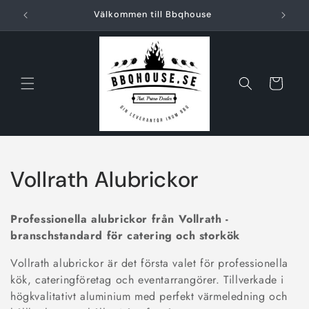
vidare
Välkommen till Bbqhouse
till
innehåll
Varukorg
P
Vollrath Alubrickor
r
Professionella alubrickor från Vollrath -
o
branschstandard för catering och storkök
d
Vollrath alubrickor är det första valet för professionella
kök, cateringföretag och eventarrangörer. Tillverkade i
u
högkvalitativt aluminium med perfekt värmeledning och