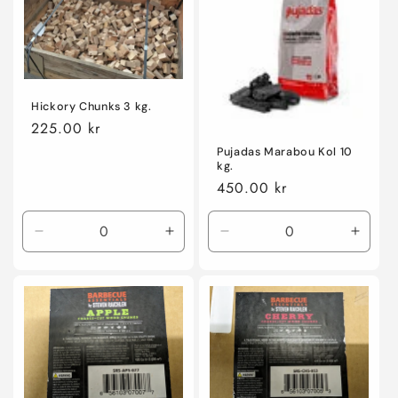
Hickory Chunks 3 kg.
Ordinarie
225.00 kr
pris
Pujadas Marabou Kol 10
kg.
Ordinarie
450.00 kr
pris
Minska
Öka
Minska
Öka
kvantitet
kvantitet
kvantitet
kvanti
för
för
för
för
Default
Default
Default
Defaul
Title
Title
Title
Title