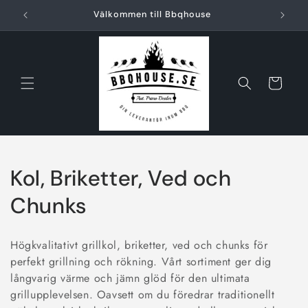
vidare
Välkommen till Bbqhouse
till
innehåll
Varukorg
P
Kol, Briketter, Ved och
r
Chunks
o
Högkvalitativt grillkol, briketter, ved och chunks för
d
perfekt grillning och rökning. Vårt sortiment ger dig
långvarig värme och jämn glöd för den ultimata
u
grillupplevelsen. Oavsett om du föredrar traditionellt