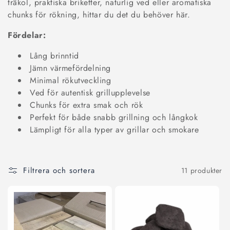
k
träkol, praktiska briketter, naturlig ved eller aromatiska
chunks för rökning, hittar du det du behöver här.
t
Fördelar:
s
Lång brinntid
e
Jämn värmefördelning
Minimal rökutveckling
r
Ved för autentisk grillupplevelse
i
Chunks för extra smak och rök
Perfekt för både snabb grillning och långkok
e
Lämpligt för alla typer av grillar och smokare
:
Filtrera och sortera
11 produkter