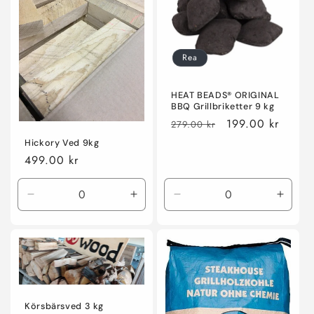
Rea
HEAT BEADS® ORIGINAL
BBQ Grillbriketter 9 kg
Ordinarie
Försäljningspris
199.00 kr
279.00 kr
pris
Hickory Ved 9kg
Ordinarie
499.00 kr
pris
Minska
Öka
Minska
Öka
kvantitet
kvantitet
kvantitet
kvanti
för
för
för
för
Default
Default
Default
Defaul
Title
Title
Title
Title
Körsbärsved 3 kg