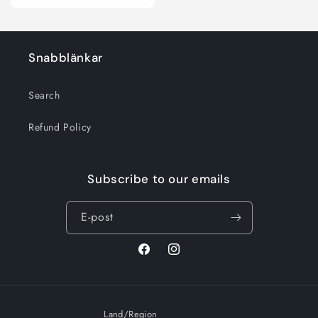
för
för
Default
Default
Title
Title
Snabblänkar
Search
Refund Policy
Subscribe to our emails
E-post
Facebook
Instagram
Land/Region