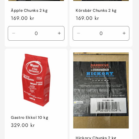
Äpple Chunks 2 kg
Körsbär Chunks 2 kg
Ordinarie
169.00 kr
Ordinarie
169.00 kr
pris
pris
Minska
Öka
Minska
Öka
kvantitet
kvantitet
kvantitet
kvanti
för
för
för
för
Default
Default
Default
Defaul
Title
Title
Title
Title
Gastro Ekkol 10 kg
Ordinarie
329.00 kr
pris
Hickory Chunks 2 kg