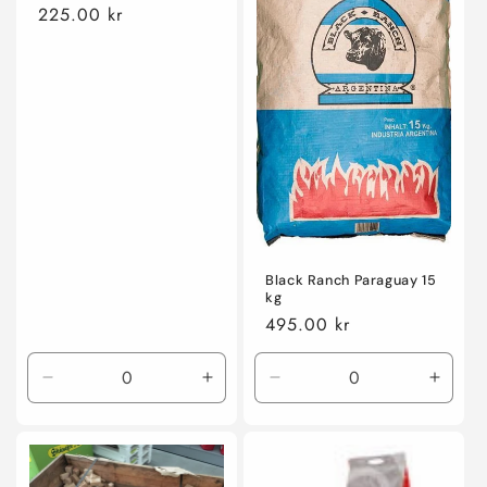
Ordinarie
225.00 kr
pris
Black Ranch Paraguay 15
kg
Ordinarie
495.00 kr
pris
Minska
Öka
Minska
Öka
kvantitet
kvantitet
kvantitet
kvanti
för
för
för
för
Default
Default
Default
Defaul
Title
Title
Title
Title