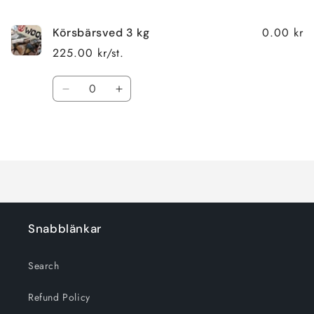
varukorg
0.00 kr
Körsbärsved 3 kg
225.00 kr/st.
Kvantitet
Minska
Öka
kvantitet
kvantitet
för
för
Laddar
Default
Default
Title
Title
...
Snabblänkar
Search
Refund Policy