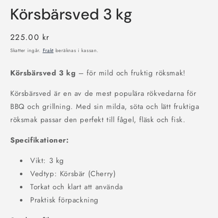
mediet
Körsbärsved 3 kg
1
i
modalfönster
Ordinarie
225.00 kr
pris
Skatter ingår.
Frakt
beräknas i kassan.
Körsbärsved 3 kg
– för mild och fruktig röksmak!
Körsbärsved är en av de mest populära rökvedarna för
BBQ och grillning. Med sin milda, söta och lätt fruktiga
röksmak passar den perfekt till fågel, fläsk och fisk.
Specifikationer:
Vikt: 3 kg
Vedtyp: Körsbär (Cherry)
Torkat och klart att använda
Praktisk förpackning