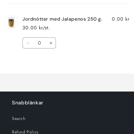
varukorg
0.00 kr
Jordnötter med Jalapenos 250 g.
30.00 kr/st.
Kvantitet
Minska
Öka
kvantitet
kvantitet
för
för
Laddar
Default
Default
Title
Title
...
Snabblänkar
Search
Refund Policy