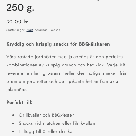
250 g.
Ordinarie
30.00 kr
pris
Skatter ingår.
Frakt
beräknas i kassan.
Kryddig och krispig snacks för BBQ-älskaren!
Våra rostade jordnötter med jalapeños är den perfekta
kombinationen av krispig crunch och het kick. Varje bit
levererar en härlig balans mellan den nötiga smaken från
premium jordnötter och den pikanta hettan från äkta
jalapeños.
Perfekt till:
Grillkvällar och BBQ-fester
Snacks vid matchen eller filmkvällen
Tilltugg till öl eller drinkar