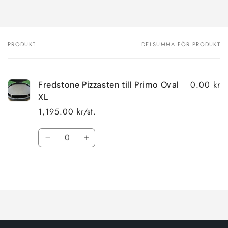
PRODUKT
DELSUMMA FÖR PRODUKT
Din
varukorg
0.00 kr
Fredstone Pizzasten till Primo Oval
XL
1,195.00 kr/st.
Kvantitet
Minska
Öka
kvantitet
kvantitet
för
för
Laddar
Default
Default
Title
Title
...