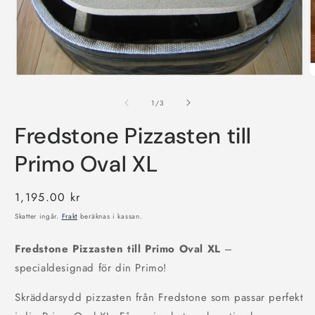
Öppna
Ö
mediet
m
1
2
av
1
/
3
i
i
modalfönster
m
Fredstone Pizzasten till
Primo Oval XL
Ordinarie
1,195.00 kr
pris
Skatter ingår.
Frakt
beräknas i kassan.
Fredstone Pizzasten till Primo Oval XL
–
specialdesignad för din Primo!
Skräddarsydd pizzasten från Fredstone som passar perfekt